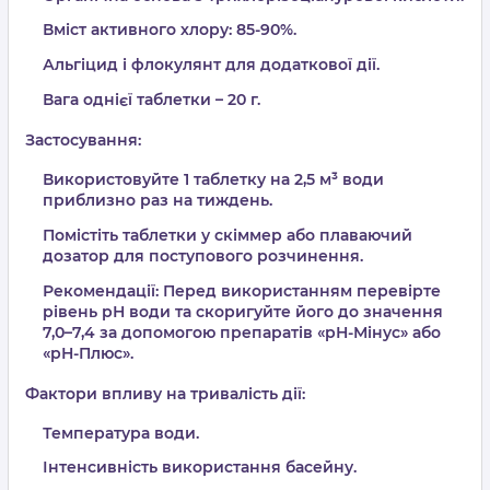
Вміст активного хлору:
85-90%
.
Альгіцид і флокулянт для додаткової дії.
Вага однієї таблетки –
20 г
.
Застосування:
Використовуйте
1 таблетку на 2,5 м³ води
приблизно
раз на тиждень
.
Помістіть таблетки у
скіммер
або
плаваючий
дозатор
для поступового розчинення.
Рекомендації:
Перед використанням перевірте
рівень рН води та скоригуйте його до значення
7,0–7,4
за допомогою препаратів «рН-Мінус» або
«рН-Плюс».
Фактори впливу на тривалість дії:
Температура води.
Інтенсивність використання басейну.