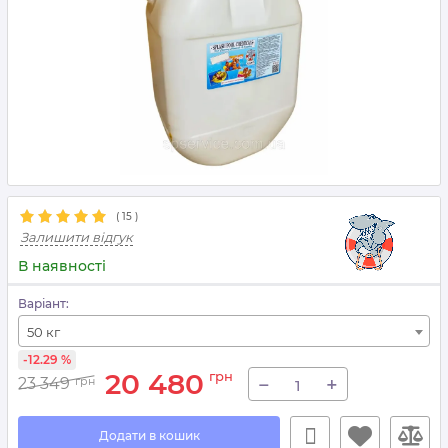
(
15
)
Залишити відгук
В наявності
Варіант:
50 кг
-12.29 %
20 480
грн
−
+
23 349
грн
Додати в кошик