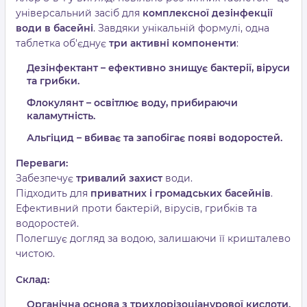
універсальний засіб для
комплексної дезінфекції
води в басейні
. Завдяки унікальній формулі, одна
таблетка об'єднує
три активні компоненти
:
Дезінфектант
– ефективно знищує бактерії, віруси
та грибки.
Флокулянт
– освітлює воду, прибираючи
каламутність.
Альгіцид
– вбиває та запобігає появі водоростей.
Переваги:
Забезпечує
тривалий захист
води.
Підходить для
приватних і громадських басейнів
.
Ефективний проти бактерій, вірусів, грибків та
водоростей.
Полегшує догляд за водою, залишаючи її кришталево
чистою.
Склад:
Органічна основа з трихлорізоціанурової кислоти.