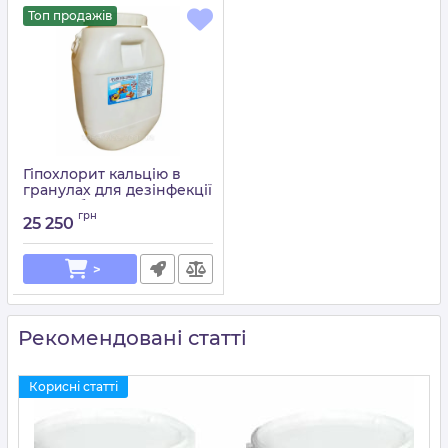
Топ продажів
Гіпохлорит кальцію в
гранулах для дезінфекції
води в басейні 50 кг
грн
25 250
Артикул:
15049675
>
Рекомендовані статті
Корисні статті