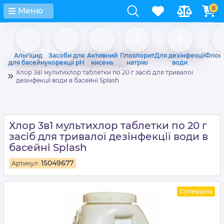
0
Меню
💧️
💧
💧
🧴
🧴

Альгіцид
Засоби для
Активний
Гіпохлорит
Для дезінфекції
Флок
Головна
Засоби для дезінфекції води
для басейну
корекції pH
кисень
натрію
води
Засоби для тривалої обробки води
Хлор 3в1 мультихлор таблетки по 20 г засіб для тривалої
дезінфекції води в басейні Splash
Хлор 3в1 мультихлор таблетки по 20 г
засіб для тривалої дезінфекції води в
басейні Splash
15049677
Артикул:
Суперціна