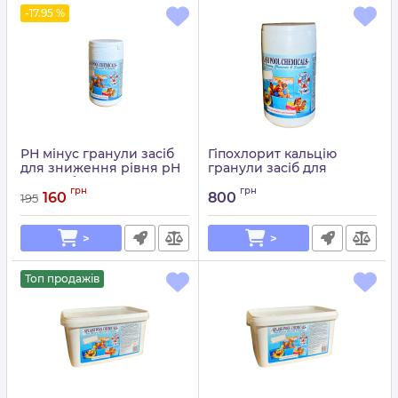
-17.95 %
РН мінус гранули засіб
Гіпохлорит кальцію
для зниження рівня pH
гранули засіб для
води в басейні Splash
регулярної дезінфекції
грн
грн
води в басейні Splash
160
800
195
Артикул:
15049714
Артикул:
15049676
>
>
Топ продажів