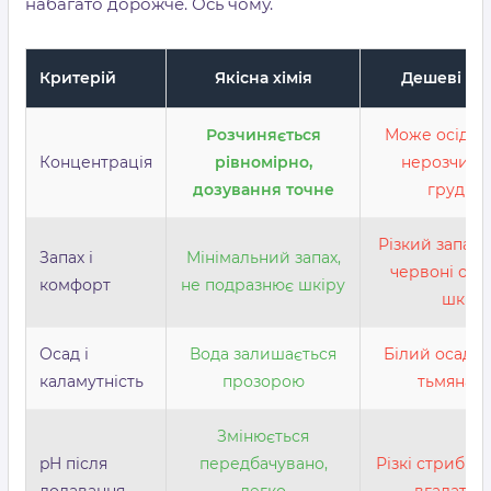
набагато дорожче. Ось чому.
Критерій
Якісна хімія
Дешеві ан
Розчиняється
Може осідати
Концентрація
рівномірно,
нерозчин
дозування точне
грудка
Різкий запах "
Запах і
Мінімальний запах,
червоні очі, 
комфорт
не подразнює шкіру
шкіри
Осад і
Вода залишається
Білий осад на
каламутність
прозорою
тьмяна в
Змінюється
pH після
передбачувано,
Різкі стрибки
додавання
легко
вгадати 