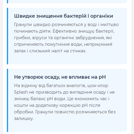
Швидке знищення бактерій і органіки
Гранули швидко розчиняються у воді і миттєво
починають діяти. Ефективно знищує бактерії,
грибки, віруси та органічні забруднення, які
спричиняють помутніння води, неприємний
запах і слизький наліт на стінках.
Не утворює осаду, не впливає на pH
На відміну від багатьох аналогів, шок-хлор
Splash не призводить до випадіння осаду і не
змінює баланс pH води. Це економить час і
кошти на додаткову корекцію pH після
обробки. Гранули повністю розчиняються без
залишку.