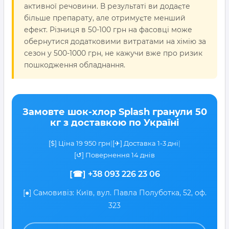
активної речовини. В результаті ви додаєте
більше препарату, але отримуєте менший
ефект. Різниця в 50-100 грн на фасовці може
обернутися додатковими витратами на хімію за
сезон у 500-1000 грн, не кажучи вже про ризик
пошкодження обладнання.
Замовте шок-хлор Splash гранули 50
кг з доставкою по Україні
[$] Ціна 19 950 грн
|
[✈] Доставка 1-3 дні
|
[↺] Повернення 14 днів
[☎]
+38 093 226 23 06
[●] Самовивіз: Київ, вул. Павла Полуботка, 52, оф.
323