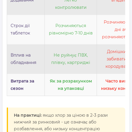
контролювати
Розчиняються
Строк дії
Розчиняються
дні або 
таблеток
рівномірно 7-10 днів
розчиняються
Домішки м
Вплив на
Не руйнує ПВХ,
забивати фі
обладнання
плівку, картриджі
кородувати
Витрата за
Як за розрахунком
Часто вища
сезон
на упаковці
низьку конце
На практиці:
якщо хлор за ціною в 2-3 рази
нижчий за ринковий - це означає або
розбавлення, або низьку концентрацію