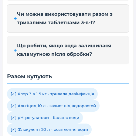
Чи можна використовувати разом з
тривалими таблетками 3-в-1?
Що робити, якщо вода залишилася
каламутною після обробки?
Разом купують
[✓] Хлор 3 в 1 5 кг - тривала дезінфекція
[✓] Альгіцид 10 л - захист від водоростей
[✓] pH-регулятори - баланс води
[✓] Флокулянт 20 л - освітлення води