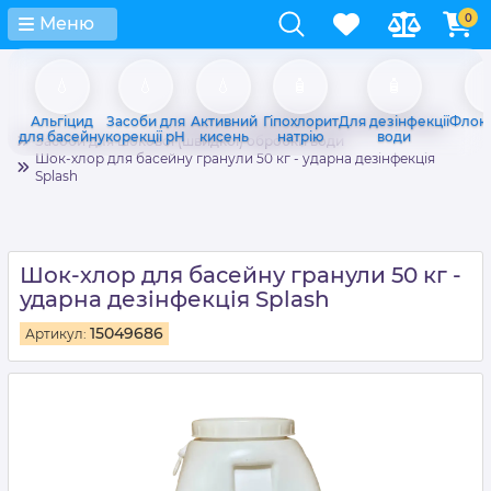
0
Меню
💧️
💧
💧
🧴
🧴

Альгіцид
Засоби для
Активний
Гіпохлорит
Для дезінфекції
Флок
Головна
Засоби для дезінфекції води
для басейну
корекції pH
кисень
натрію
води
Засоби для шокової (швидкої) обробки води
Шок-хлор для басейну гранули 50 кг - ударна дезінфекція
Splash
Шок-хлор для басейну гранули 50 кг -
ударна дезінфекція Splash
15049686
Артикул: