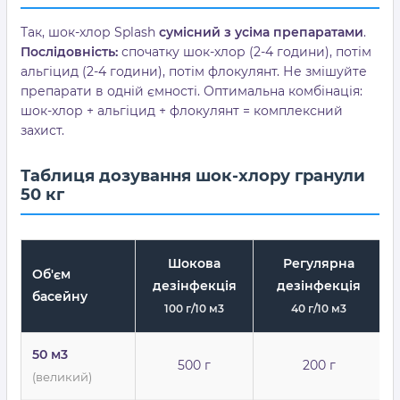
Так, шок-хлор Splash
сумісний з усіма препаратами
.
Послідовність:
спочатку шок-хлор (2-4 години), потім
альгіцид (2-4 години), потім флокулянт. Не змішуйте
препарати в одній ємності. Оптимальна комбінація:
шок-хлор + альгіцид + флокулянт = комплексний
захист.
Таблиця дозування шок-хлору гранули
50 кг
Шокова
Регулярна
Об'єм
дезінфекція
дезінфекція
басейну
100 г/10 м3
40 г/10 м3
50 м3
500 г
200 г
(великий)