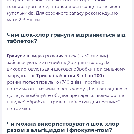
витрата залежить від частоти використання,
температури води, інтенсивності сонця та кількості
купальників. Для сезонного запасу рекомендуємо
мати 2-3 мішки.
Чим шок-хлор гранули відрізняється від
таблеток?
Гранули
швидко розчиняються (15-30 хвилин) і
забезпечують миттєвий підйом рівня хлору. Їх
використовують для шокової обробки при сильному
забрудненні.
Тривалі таблетки 3-в-1 по 200 г
розчиняються повільно (7-10 днів) і постійно
підтримують низький рівень хлору. Для повноцінного
догляду комбінуйте обидва препарати: шок-хлор для
швидкої обробки + тривалі таблетки для постійної
підтримки.
Чи можна використовувати шок-хлор
разом з альгіцидом і флокулянтом?