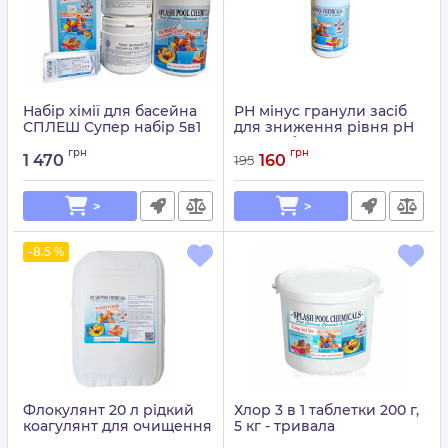
Набір хімії для басейна
РН мінус гранули засіб
СПЛЕШ Супер набір 5в1
для зниження рівня pH
(Хлор 3в1 по 200гр)
води в басейні Splash
грн
грн
1 470
160
195
Артикул:
15049758
Артикул:
15049714
>
>
-8.5 %
Флокулянт 20 л рідкий
Хлор 3 в 1 таблетки 200 г,
коагулянт для очищення
5 кг - тривала
й освітлення води у
дезінфекція Splash