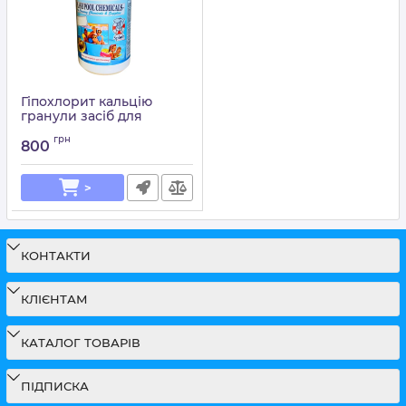
Гіпохлорит кальцію
гранули засіб для
регулярної дезінфекції
грн
води в басейні Splash
800
Артикул:
15049676
>
КОНТАКТИ
КЛІЄНТАМ
КАТАЛОГ ТОВАРІВ
ПІДПИСКА