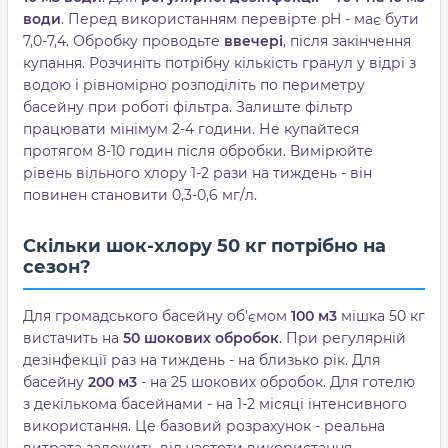
води
. Перед використанням перевірте pH - має бути
7,0-7,4. Обробку проводьте
ввечері
, після закінчення
купання. Розчиніть потрібну кількість гранул у відрі з
водою і рівномірно розподіліть по периметру
басейну при роботі фільтра. Залиште фільтр
працювати мінімум 2-4 години. Не купайтеся
протягом 8-10 годин після обробки. Вимірюйте
рівень вільного хлору 1-2 рази на тиждень - він
повинен становити 0,3-0,6 мг/л.
Скільки шок-хлору 50 кг потрібно на
сезон?
Для громадського басейну об'ємом
100 м3
мішка 50 кг
вистачить на
50 шокових обробок
. При регулярній
дезінфекції раз на тиждень - на близько рік. Для
басейну
200 м3
- на 25 шокових обробок. Для готелю
з декількома басейнами - на 1-2 місяці інтенсивного
використання. Це базовий розрахунок - реальна