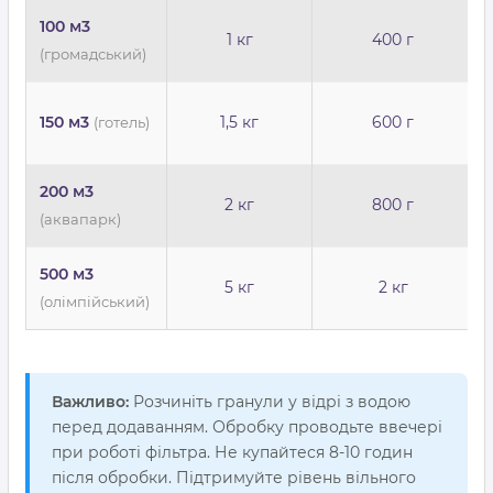
100 м3
1 кг
400 г
(громадський)
150 м3
1,5 кг
600 г
(готель)
200 м3
2 кг
800 г
(аквапарк)
500 м3
5 кг
2 кг
(олімпійський)
Важливо:
Розчиніть гранули у відрі з водою
перед додаванням. Обробку проводьте ввечері
при роботі фільтра. Не купайтеся 8-10 годин
після обробки. Підтримуйте рівень вільного