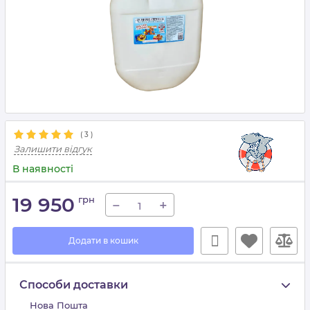
(
3
)
Залишити відгук
В наявності
19 950
грн
−
+
Додати в кошик
Способи доставки
Нова Пошта