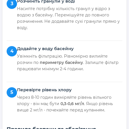
Розчиніть гранули у воді
3
Насипте потрібну кількість гранул у відро з
водою з басейну. Перемішуйте до повного
розчинення. Не додавайте сухі гранули прямо у
воду.
Додайте у воду басейну
4
Увімкніть фільтрацію. Рівномірно вилийте
розчин по
периметру басейну
. Залиште фільтр
працювати мінімум 2-4 години.
Перевірте рівень хлору
5
Через 8-10 годин виміряйте рівень вільного
хлору - він має бути
0,3-0,6 мг/л
. Якщо рівень
вище 2 мг/л - почекайте перед купанням.