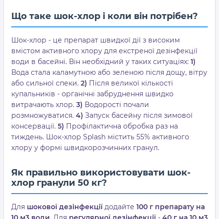
Що таке шок-хлор і коли він потрібен?
Шок-хлор - це препарат швидкої дії з високим
вмістом активного хлору для екстреної дезінфекції
води в басейні. Він необхідний у таких ситуаціях:
1)
Вода стала каламутною або зеленою після дощу, вітру
або сильної спеки.
2)
Після великої кількості
купальників - органічні забруднення швидко
витрачають хлор.
3)
Водорості почали
розмножуватися.
4)
Запуск басейну після зимової
консервації.
5)
Профілактична обробка раз на
тиждень. Шок-хлор Splash містить 55% активного
хлору у формі швидкорозчинних гранул.
Як правильно використовувати шок-
хлор гранули 50 кг?
Для
шокової дезінфекції
додайте
100 г препарату на
10 м3 води
. Для
регулярної дезінфекції
-
40 г на 10 м3